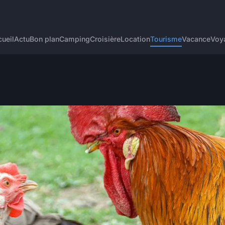
ueil
Actu
Bon plan
Camping
Croisière
Location
Tourisme
Vacance
Voy