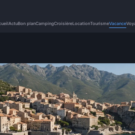
ueil
Actu
Bon plan
Camping
Croisière
Location
Tourisme
Vacance
Voy