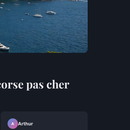
corse pas cher
Arthur
A