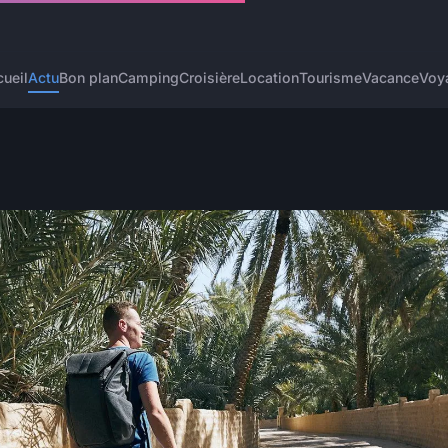
ueil
Actu
Bon plan
Camping
Croisière
Location
Tourisme
Vacance
Voy